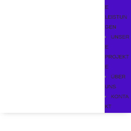
E
LEISTUN
GEN
UNSER
E
PROJEKT
E
ÜBER
UNS
KONTA
KT