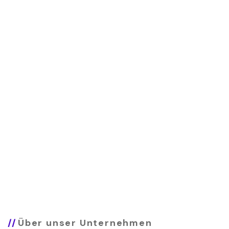
Ihre
Vision,
unser
Design.
Wir sind darauf spezialisiert, moderne, benutzerfreundliche
Websites zu erstellen, die Ihre Marke stärken und
nachhaltigen digitalen Erfolg liefern.
Über unser Unternehmen